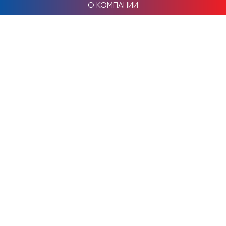
О КОМПАНИИ
ПРОЕКТЫ
ПРОИЗВОДСТВО
КАТАЛОГ
ТОРГОВЫЕ ОБЪЕКТЫ
НАШИ РАБОТЫ
КОНТАКТЫ
+7 989 22 00 777
г. Краснодар, ул. Александра Покрышкина, 4/8 (офис
22)
РАБОТА В РЕГИОНАХ